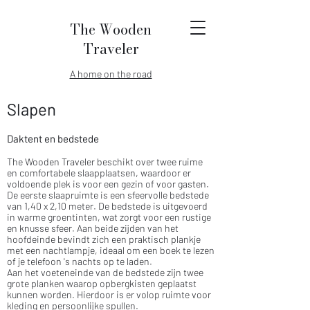
The Wooden
Traveler
A home on the road
Slapen
Daktent en bedstede
The Wooden Traveler beschikt over twee ruime
en comfortabele slaapplaatsen, waardoor er
voldoende plek is voor een gezin of voor gasten.
De eerste slaapruimte is een sfeervolle bedstede
van 1,40 x 2,10 meter. De bedstede is uitgevoerd
in warme groentinten, wat zorgt voor een rustige
en knusse sfeer. Aan beide zijden van het
hoofdeinde bevindt zich een praktisch plankje
met een nachtlampje, ideaal om een boek te lezen
of je telefoon 's nachts op te laden.
Aan het voeteneinde van de bedstede zijn twee
grote planken waarop opbergkisten geplaatst
kunnen worden. Hierdoor is er volop ruimte voor
kleding en persoonlijke spullen.